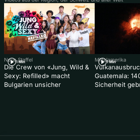
Neue Staffel
Mittelamerika
1 Min
1 Min
Die Crew von «Jung, Wild &
Vulkanausbruc
Sexy: Refilled» macht
Guatemala: 14
Bulgarien unsicher
Sicherheit geb