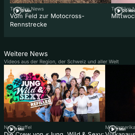
TeleBärn News
TeleBärn 
3 Min
20 Min
Vom Feld zur Motocross-
Mittwoc
Rennstrecke
Weitere News
Videos aus der Region, der Schweiz und aller Welt
Neue Staffel
Mittelamerik
1 Min
1 Min
Die Crew von «Jung, Wild & Sexy:
Vulkanaus