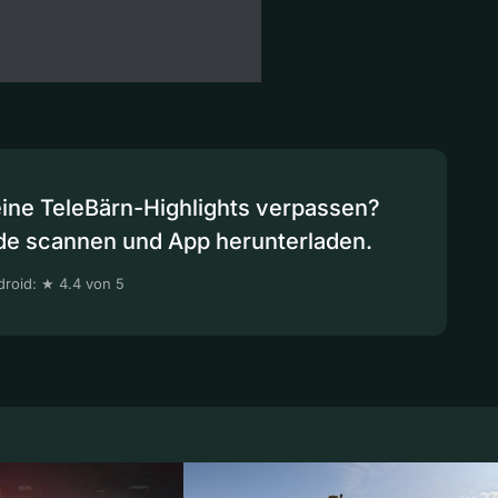
eine TeleBärn-Highlights verpassen?
de scannen und App herunterladen.
roid: ★ 4.4 von 5