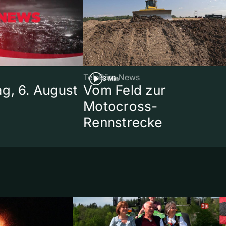
TeleBärn News
3 Min
g, 6. August
Vom Feld zur
Motocross-
Rennstrecke