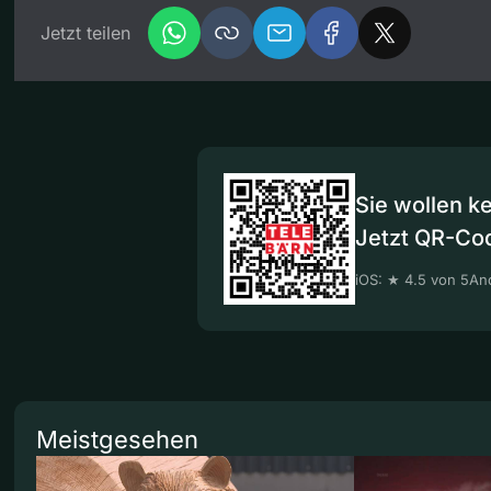
Jetzt teilen
Sie wollen k
Jetzt QR-Co
iOS: ★ 4.5 von 5
And
Meistgesehen