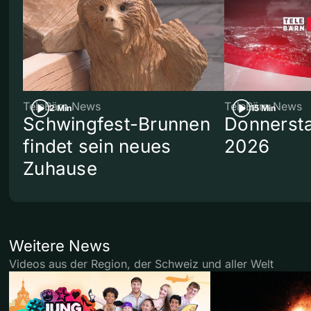
TeleBärn News
TeleBärn News
2 Min
15 Min
Schwingfest-Brunnen
Donnersta
findet sein neues
2026
Zuhause
Weitere News
Videos aus der Region, der Schweiz und aller Welt