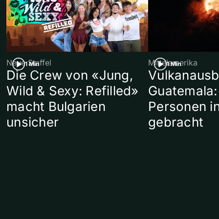
Neue Staffel
Mittelamerika
1 Min
1 Min
Die Crew von «Jung,
Vulkanausb
Wild & Sexy: Refilled»
Guatemala:
macht Bulgarien
Personen in
unsicher
gebracht