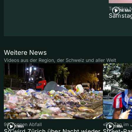
TeleBärn 
14 Min
Samstag
Weitere News
Videos aus der Region, der Schweiz und aller Welt
90 Tonnen Abfall
«Ein Tag im 
1 Min
1 Min
So wird Zürich über Nacht wieder
Street-P