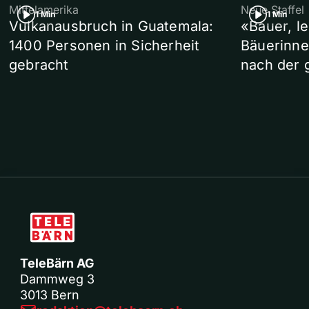
Mittelamerika
Neue Staffel
1 Min
1 Min
Vulkanausbruch in Guatemala:
«Bauer, l
1400 Personen in Sicherheit
Bäuerinne
gebracht
nach der 
TeleBärn AG
Dammweg 3
3013 Bern