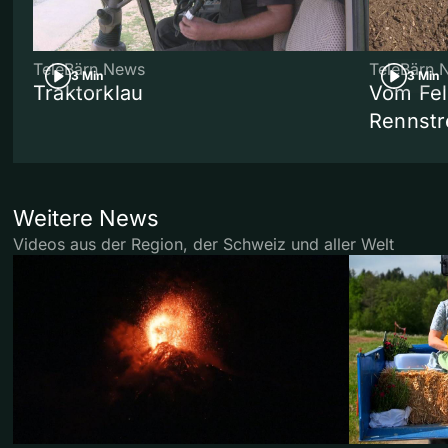
TeleBärn News
TeleBärn 
3 Min
3 Min
Traktorklau
Vom Fel
Rennstr
Weitere News
Videos aus der Region, der Schweiz und aller Welt