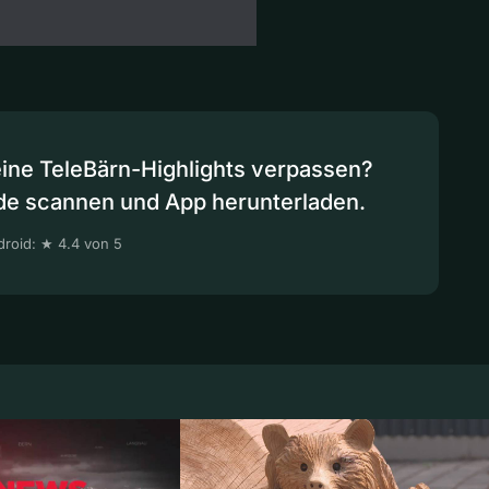
eine TeleBärn-Highlights verpassen?
de scannen und App herunterladen.
roid: ★ 4.4 von 5