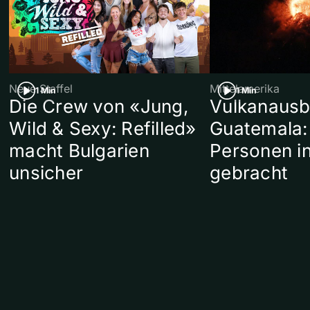
Neue Staffel
Mittelamerika
1 Min
1 Min
Die Crew von «Jung,
Vulkanausb
Wild & Sexy: Refilled»
Guatemala:
macht Bulgarien
Personen in
unsicher
gebracht