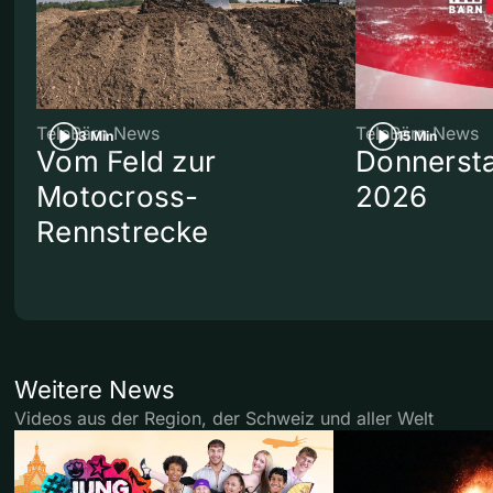
TeleBärn News
TeleBärn News
3 Min
15 Min
Vom Feld zur
Donnersta
Motocross-
2026
Rennstrecke
Weitere News
Videos aus der Region, der Schweiz und aller Welt