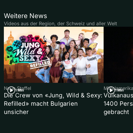
Weitere News
Videos aus der Region, der Schweiz und aller Welt
Neue Staffel
Mittelamerik
1 Min
1 Min
Die Crew von «Jung, Wild & Sexy:
Vulkanaus
Refilled» macht Bulgarien
1400 Pers
unsicher
gebracht