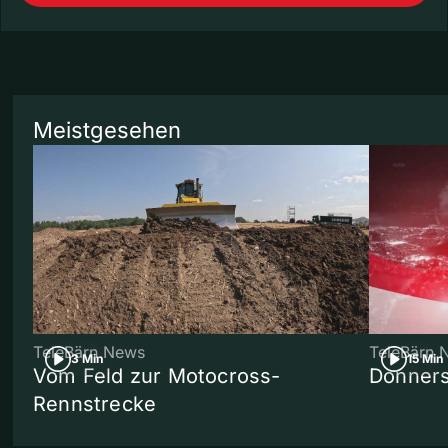
Meistgesehen
TeleBärn News
TeleBärn 
3 Min
15 Min
Vom Feld zur Motocross-
Donners
Rennstrecke