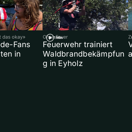
st das okay»
Ohne Feuer
Z
1 Min
ade-Fans
Feuerwehr trainiert
ten in
Waldbrandbekämpfun
a
g in Eyholz