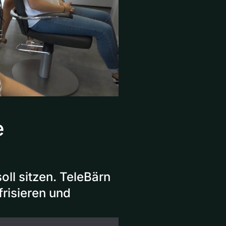
e
oll sitzen. TeleBärn
risieren und