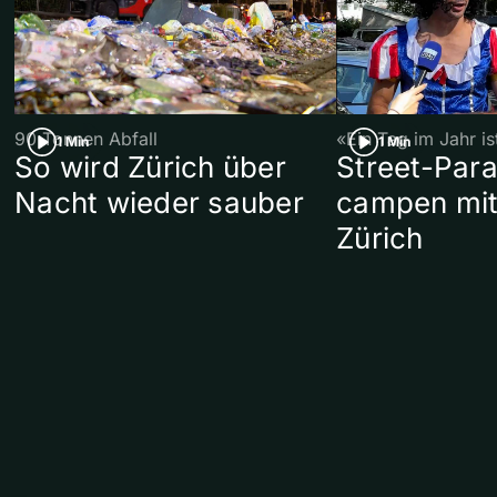
90 Tonnen Abfall
«Ein Tag im Jahr i
1 Min
1 Min
So wird Zürich über
Street-Par
Nacht wieder sauber
campen mit
Zürich