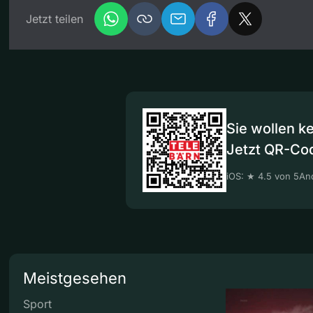
Jetzt teilen
Sie wollen k
Jetzt QR-Co
iOS: ★ 4.5 von 5
And
Meistgesehen
Sport