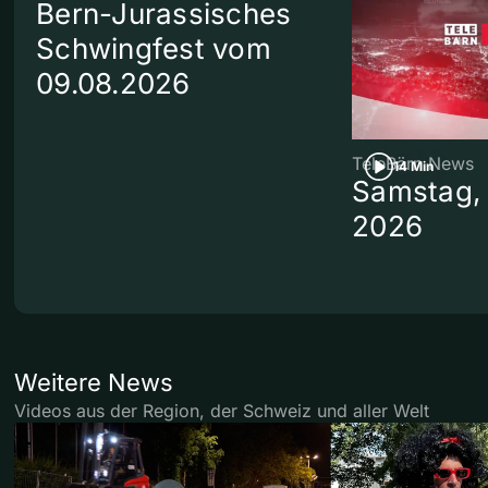
Bern-Jurassisches
Schwingfest vom
09.08.2026
TeleBärn News
14 Min
Samstag, 
2026
Weitere News
Videos aus der Region, der Schweiz und aller Welt