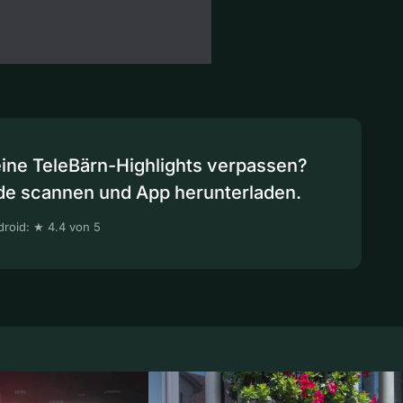
eine TeleBärn-Highlights verpassen?
de scannen und App herunterladen.
roid: ★ 4.4 von 5