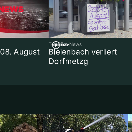
TeleBärn News
3 Min
08. August
Bleienbach verliert
Dorfmetzg