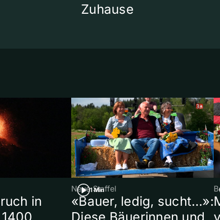
Zuhause
Neue Staffel
B
1 Min
ruch in
«Bauer, ledig, sucht…»:
 1400
Diese Bäuerinnen und