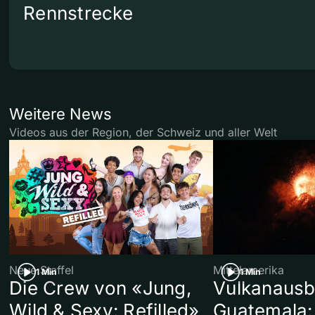
Rennstrecke
Weitere News
Videos aus der Region, der Schweiz und aller Welt
Neue Staffel
Mittelamerika
1 Min
1 Min
Die Crew von «Jung,
Vulkanausb
Wild & Sexy: Refilled»
Guatemala: