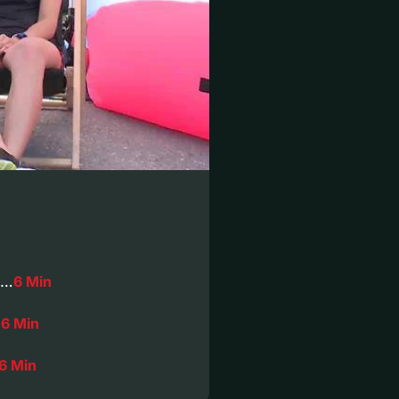
m…
6 Min
d
6 Min
6 Min