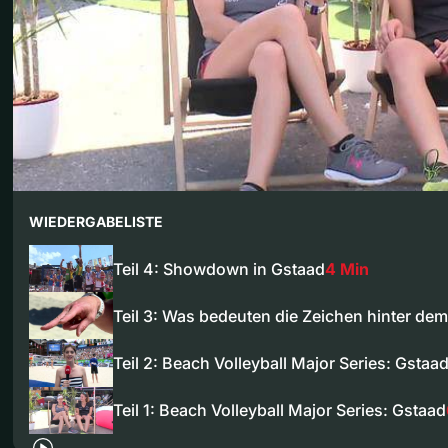
WIEDERGABELISTE
Teil 4: Showdown in Gstaad
4 Min
Teil 3: Was bedeuten die Zeichen hinter de
Teil 2: Beach Volleyball Major Series: Gstaa
Teil 1: Beach Volleyball Major Series: Gstaad