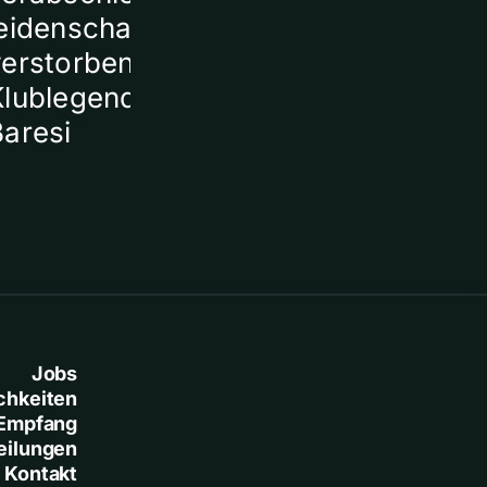
eidenschaftlich von
verstorbener
Klublegende Franco
Baresi
Jobs
chkeiten
Empfang
eilungen
Kontakt