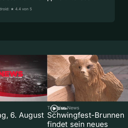
roid: ★ 4.4 von 5
TeleBärn News
2 Min
g, 6. August
Schwingfest-Brunnen
findet sein neues