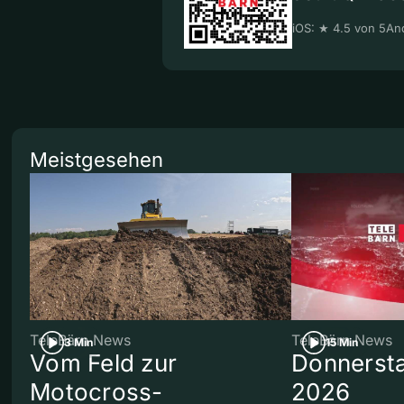
iOS: ★ 4.5 von 5
And
Meistgesehen
TeleBärn News
TeleBärn News
3 Min
15 Min
Vom Feld zur
Donnersta
Motocross-
2026