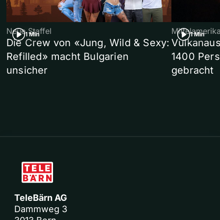
Neue Staffel
Mittelamerik
1 Min
1 Min
Die Crew von «Jung, Wild & Sexy:
Vulkanaus
Refilled» macht Bulgarien
1400 Pers
unsicher
gebracht
TeleBärn AG
Dammweg 3