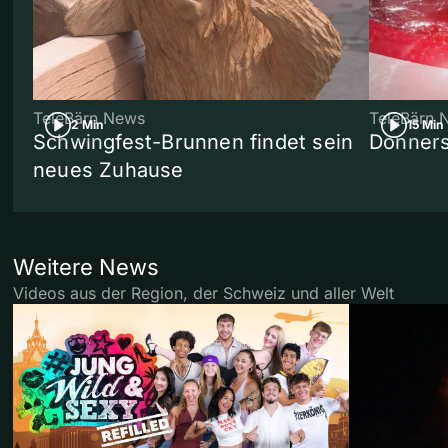
TeleBärn News
TeleBärn 
2 Min
15 Min
Schwingfest-Brunnen findet sein
Donners
neues Zuhause
Weitere News
Videos aus der Region, der Schweiz und aller Welt