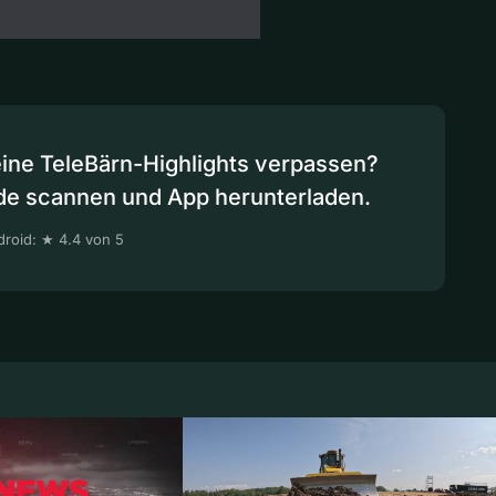
eine TeleBärn-Highlights verpassen?
de scannen und App herunterladen.
roid: ★ 4.4 von 5