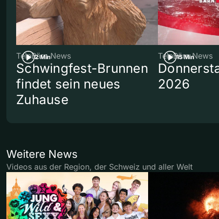
TeleBärn News
TeleBärn News
2 Min
15 Min
Schwingfest-Brunnen
Donnersta
findet sein neues
2026
Zuhause
Weitere News
Videos aus der Region, der Schweiz und aller Welt