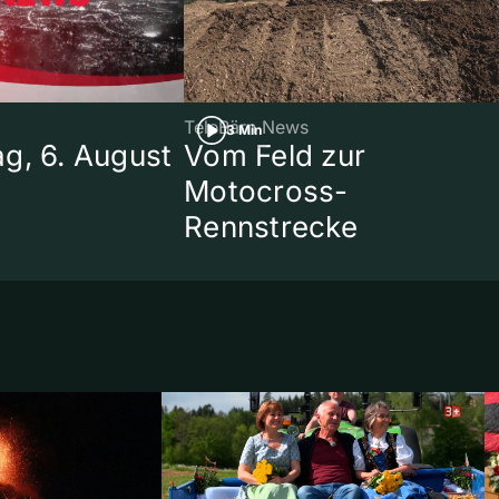
TeleBärn News
3 Min
g, 6. August
Vom Feld zur
Motocross-
Rennstrecke