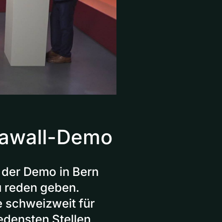
rawall-Demo
 der Demo in Bern
u reden geben.
 schweizweit für
edensten Stellen