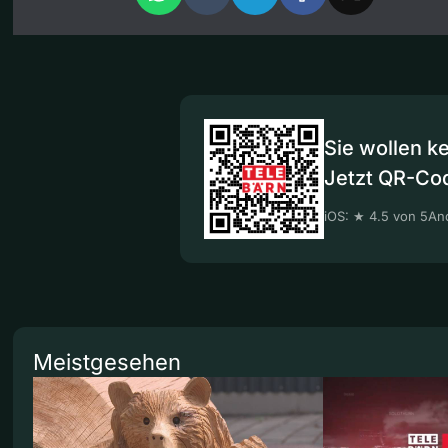
Sie wollen k
Jetzt QR-Co
iOS: ★ 4.5 von 5
And
Meistgesehen