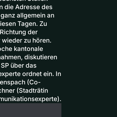
an die Adresse des
 ganz allgemein an
diesen Tagen. Zu
 Richtung der
 wieder zu hören.
oche kantonale
 nahmen, diskutieren
 SP über das
perte ordnet ein. In
llenspach (Co-
chner (Stadträtin
unikationsexperte).