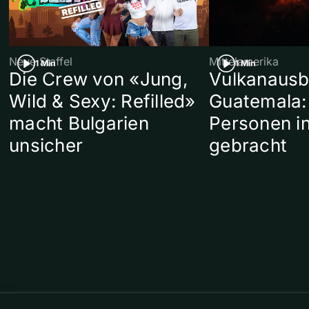
Neue Staffel
Mittelamerika
1 Min
1 Min
Die Crew von «Jung,
Vulkanausb
Wild & Sexy: Refilled»
Guatemala:
macht Bulgarien
Personen in
unsicher
gebracht