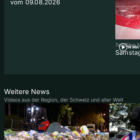
vom 09.08.2026
TeleBärn 
14 Min
Samstag
Weitere News
Videos aus der Region, der Schweiz und aller Welt