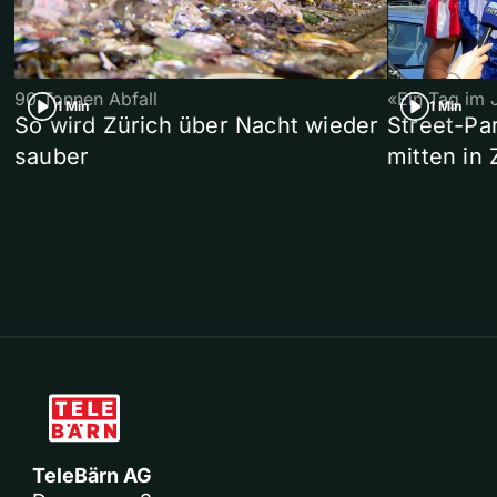
90 Tonnen Abfall
«Ein Tag im 
1 Min
1 Min
So wird Zürich über Nacht wieder
Street-P
sauber
mitten in 
TeleBärn AG