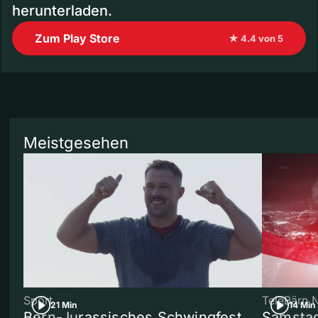
herunterladen.
Zum Play Store
★ 4.4 von 5
Meistgesehen
Sport
TeleBärn 
21 Min
14 Min
Bern-Jurassisches Schwingfest
Samstag