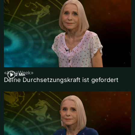
«AstroWeek»
2 Min
Deine Durchsetzungskraft ist gefordert