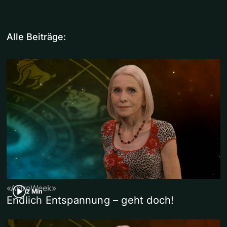
Alle Beiträge:
«AstroWeek»
2 Min
Endlich Entspannung – geht doch!