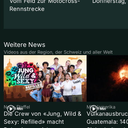
Vom Feld zur Motocross-
Donnerstag,
Rennstrecke
Weitere News
Videos aus der Region, der Schweiz und aller Welt
Neue Staffel
Mittelamerika
1 Min
1 Min
Die Crew von «Jung, Wild &
Vulkanausbruc
Sexy: Refilled» macht
Guatemala: 14