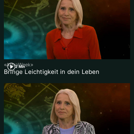
«AstroWeek»
2 Min
Bringe Leichtigkeit in dein Leben