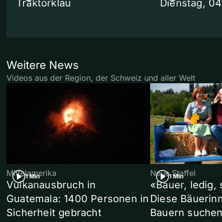
Traktorklau
Dienstag, 0
Weitere News
Videos aus der Region, der Schweiz und aller Welt
Mittelamerika
Neue Staffel
1 Min
1 Min
Vulkanausbruch in
«Bauer, ledig,
Guatemala: 1400 Personen in
Diese Bäuerin
Sicherheit gebracht
Bauern suchen