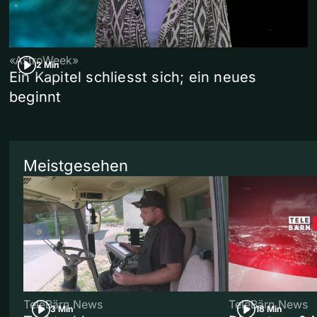
«AstroWeek»
2 Min
Ein Kapitel schliesst sich; ein neues
beginnt
Meistgesehen
TeleBärn News
TeleBärn News
3 Min
18 Min