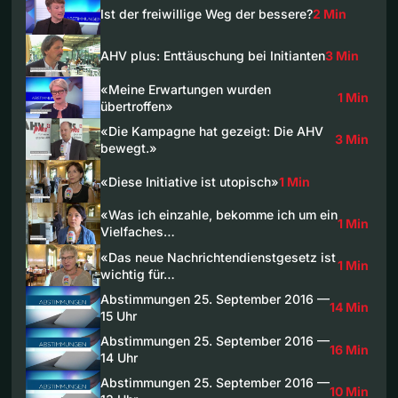
Ist der freiwillige Weg der bessere?
2 Min
AHV plus: Enttäuschung bei Initianten
3 Min
«Meine Erwartungen wurden
1 Min
übertroffen»
«Die Kampagne hat gezeigt: Die AHV
3 Min
bewegt.»
«Diese Initiative ist utopisch»
1 Min
«Was ich einzahle, bekomme ich um ein
1 Min
Vielfaches…
«Das neue Nachrichtendienstgesetz ist
1 Min
wichtig für…
Abstimmungen 25. September 2016 —
14 Min
15 Uhr
Abstimmungen 25. September 2016 —
16 Min
14 Uhr
Abstimmungen 25. September 2016 —
10 Min