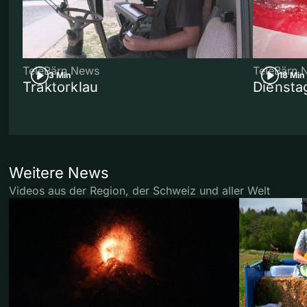
TeleBärn News
TeleBärn 
3 Min
18 Min
Traktorklau
Diensta
Weitere News
Videos aus der Region, der Schweiz und aller Welt