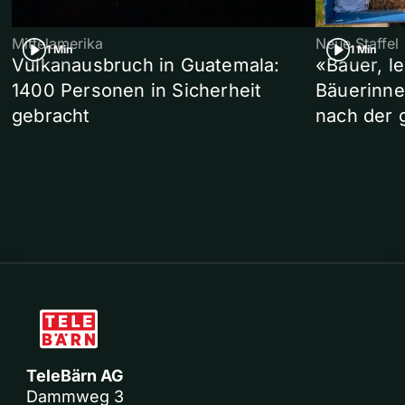
Mittelamerika
Neue Staffel
1 Min
1 Min
Vulkanausbruch in Guatemala:
«Bauer, l
1400 Personen in Sicherheit
Bäuerinne
gebracht
nach der 
TeleBärn AG
Dammweg 3