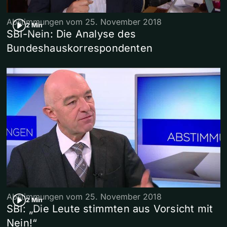
Abstimmungen vom 25. November 2018
2 Min
SBI-Nein: Die Analyse des
Bundeshauskorrespondenten
Abstimmungen vom 25. November 2018
2 Min
SBI: „Die Leute stimmten aus Vorsicht mit
Nein!“