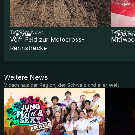
TeleBärn News
TeleBärn 
3 Min
20 Min
Vom Feld zur Motocross-
Mittwoc
Rennstrecke
Weitere News
Videos aus der Region, der Schweiz und aller Welt