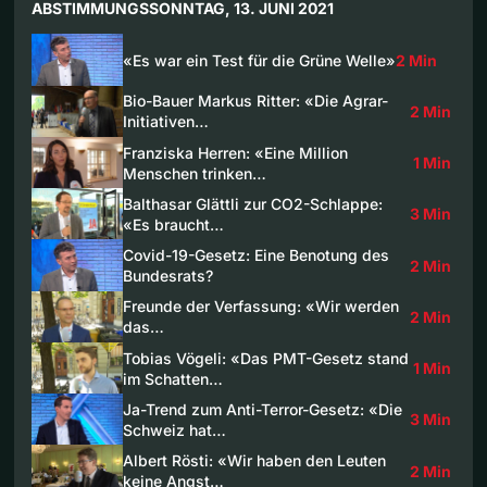
ABSTIMMUNGSSONNTAG, 13. JUNI 2021
«Es war ein Test für die Grüne Welle»
2 Min
Bio-Bauer Markus Ritter: «Die Agrar-
2 Min
Initiativen…
Franziska Herren: «Eine Million
1 Min
Menschen trinken…
Balthasar Glättli zur CO2-Schlappe:
3 Min
«Es braucht…
Covid-19-Gesetz: Eine Benotung des
2 Min
Bundesrats?
Freunde der Verfassung: «Wir werden
2 Min
das…
Tobias Vögeli: «Das PMT-Gesetz stand
1 Min
im Schatten…
Ja-Trend zum Anti-Terror-Gesetz: «Die
3 Min
Schweiz hat…
Albert Rösti: «Wir haben den Leuten
2 Min
keine Angst…