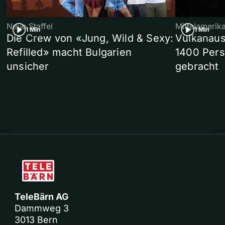
Neue Staffel
Mittelamerik
1 Min
1 Min
Die Crew von «Jung, Wild & Sexy:
Vulkanaus
Refilled» macht Bulgarien
1400 Pers
unsicher
gebracht
TeleBärn AG
Dammweg 3
3013 Bern