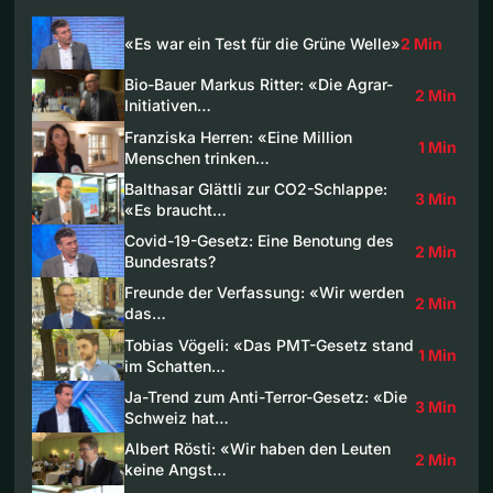
«Es war ein Test für die Grüne Welle»
2 Min
Bio-Bauer Markus Ritter: «Die Agrar-
2 Min
Initiativen…
Franziska Herren: «Eine Million
1 Min
Menschen trinken…
Balthasar Glättli zur CO2-Schlappe:
3 Min
«Es braucht…
Covid-19-Gesetz: Eine Benotung des
2 Min
Bundesrats?
Freunde der Verfassung: «Wir werden
2 Min
das…
Tobias Vögeli: «Das PMT-Gesetz stand
1 Min
im Schatten…
Ja-Trend zum Anti-Terror-Gesetz: «Die
3 Min
Schweiz hat…
Albert Rösti: «Wir haben den Leuten
2 Min
keine Angst…