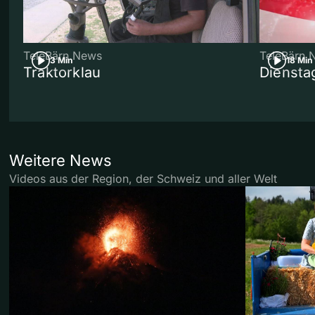
TeleBärn News
TeleBärn 
3 Min
18 Min
Traktorklau
Diensta
Weitere News
Videos aus der Region, der Schweiz und aller Welt