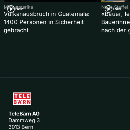
Mittelamerika
Neue Staffel
1 Min
1 Min
Vulkanausbruch in Guatemala:
«Bauer, l
1400 Personen in Sicherheit
Bäuerinne
gebracht
nach der 
TeleBärn AG
Dammweg 3
3013 Bern