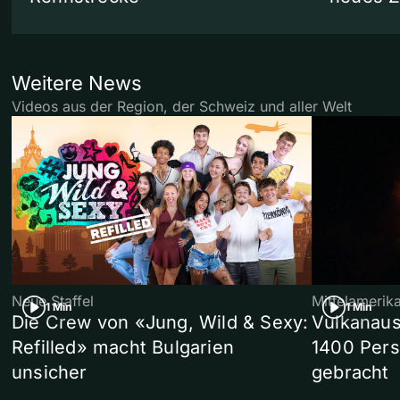
Weitere News
Videos aus der Region, der Schweiz und aller Welt
Neue Staffel
Mittelamerik
1 Min
1 Min
Die Crew von «Jung, Wild & Sexy:
Vulkanaus
Refilled» macht Bulgarien
1400 Pers
unsicher
gebracht