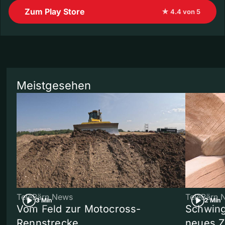
Zum Play Store
★ 4.4 von 5
Meistgesehen
TeleBärn News
TeleBärn 
3 Min
2 Min
Vom Feld zur Motocross-
Schwing
Rennstrecke
neues 