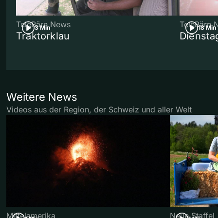
TeleBärn News
TeleBärn 
3 Min
18 Min
Traktorklau
Diensta
Weitere News
Videos aus der Region, der Schweiz und aller Welt
Mittelamerika
Neue Staffel