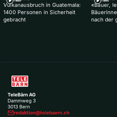
1 Min
1 Min
Vulkanausbruch in Guatemala:
«Bauer, l
1400 Personen in Sicherheit
Bäuerinne
gebracht
nach der 
TeleBärn AG
Dammweg 3
3013 Bern
redaktion@telebaern.ch