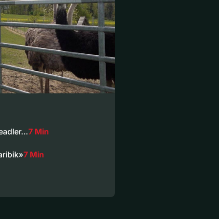
eeadler…
7 Min
aribik»
7 Min