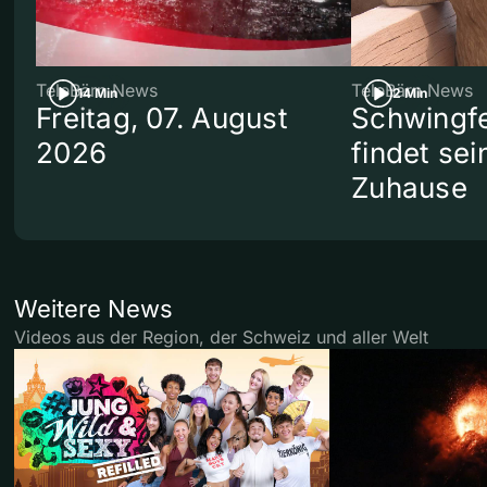
TeleBärn News
TeleBärn News
14 Min
2 Min
Freitag, 07. August
Schwingf
2026
findet se
Zuhause
Weitere News
Videos aus der Region, der Schweiz und aller Welt