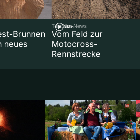
TeleBärn News
3 Min
est-Brunnen
Vom Feld zur
in neues
Motocross-
Rennstrecke