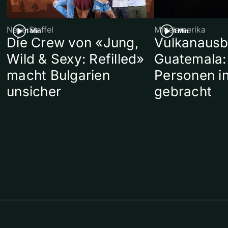
Neue Staffel
Mittelamerika
1 Min
1 Min
Die Crew von «Jung,
Vulkanausb
Wild & Sexy: Refilled»
Guatemala:
macht Bulgarien
Personen in
unsicher
gebracht