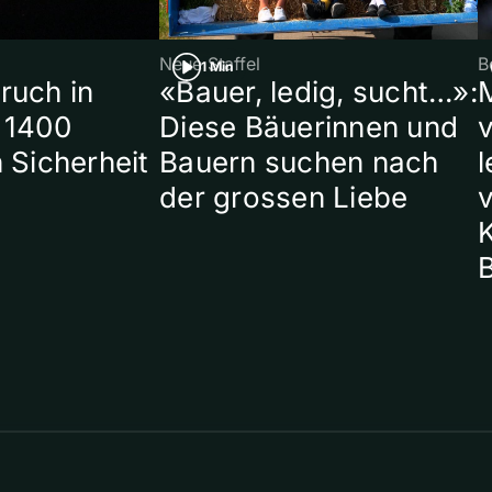
Neue Staffel
B
1 Min
ruch in
«Bauer, ledig, sucht…»:
 1400
Diese Bäuerinnen und
 Sicherheit
Bauern suchen nach
l
der grossen Liebe