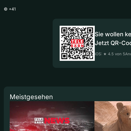
©
+41
Sie wollen k
Jetzt QR-Co
iOS: ★ 4.5 von 5
And
Meistgesehen