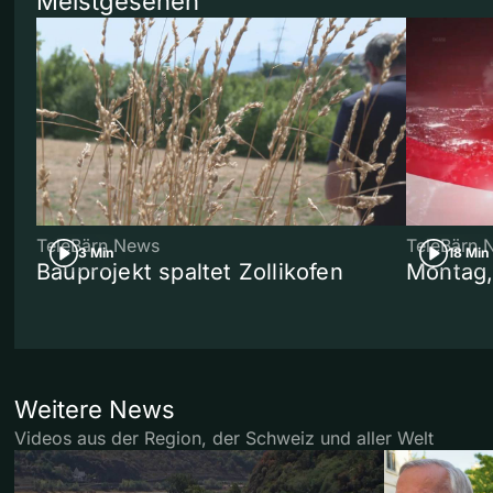
Meistgesehen
TeleBärn News
TeleBärn 
3 Min
18 Min
Bauprojekt spaltet Zollikofen
Montag,
Weitere News
Videos aus der Region, der Schweiz und aller Welt