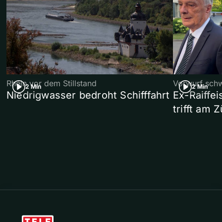
Rhein vor dem Stillstand
Vorwurf sch
2 Min
2 Min
Niedrigwasser bedroht Schifffahrt
Ex-Raiffe
trifft am 