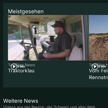
Meistgesehen
TeleBärn News
TeleBärn 
3 Min
3 Min
Traktorklau
Vom Fel
Rennstr
Weitere News
Videos aus der Region, der Schweiz und aller Welt