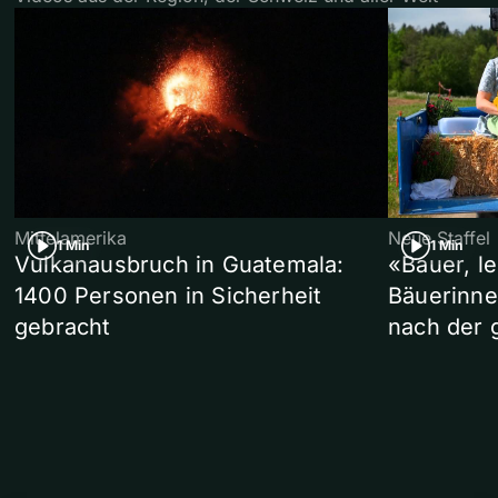
Mittelamerika
Neue Staffel
1 Min
1 Min
Vulkanausbruch in Guatemala:
«Bauer, l
1400 Personen in Sicherheit
Bäuerinne
gebracht
nach der 