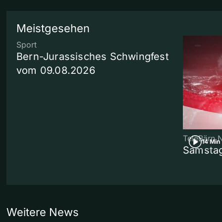
Meistgesehen
Sport
Bern-Jurassisches Schwingfest
vom 09.08.2026
TeleBärn 
14 Min
Samstag
Weitere News