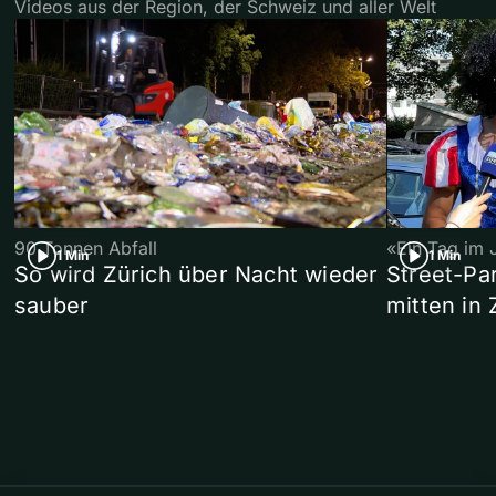
Videos aus der Region, der Schweiz und aller Welt
90 Tonnen Abfall
«Ein Tag im 
1 Min
1 Min
So wird Zürich über Nacht wieder
Street-P
sauber
mitten in 