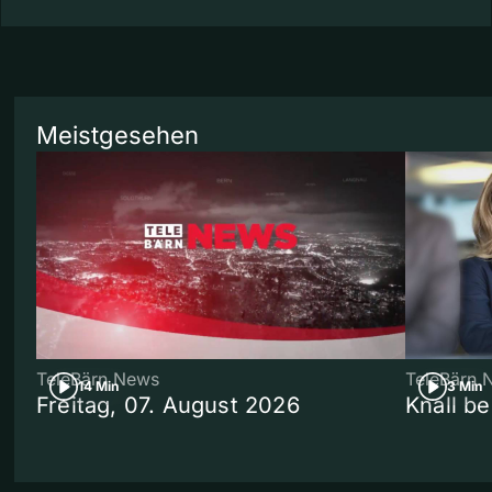
Meistgesehen
TeleBärn News
TeleBärn 
14 Min
3 Min
Freitag, 07. August 2026
Knall b