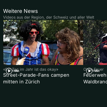
Weitere News
Videos aus der Region, der Schweiz und aller Welt
«Ein Tag im Jahr ist das okay»
Ohne Feuer
1 Min
1 Min
Street-Parade-Fans campen
Feuerwehr 
mitten in Zürich
Waldbrand