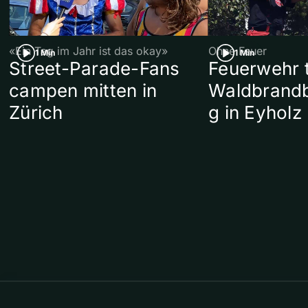
«Ein Tag im Jahr ist das okay»
Ohne Feuer
1 Min
1 Min
Street-Parade-Fans
Feuerwehr t
campen mitten in
Waldbrand
Zürich
g in Eyholz