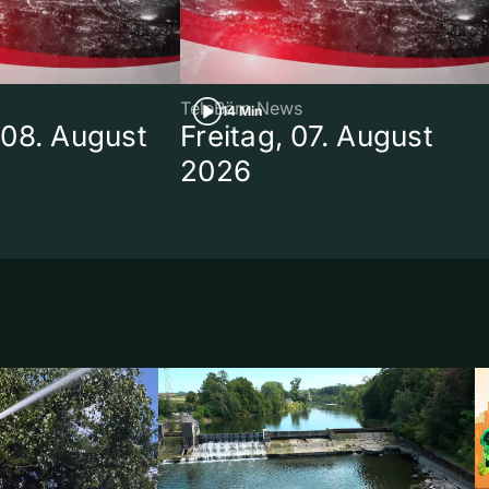
TeleBärn News
14 Min
08. August
Freitag, 07. August
2026