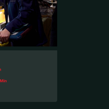
n
 Min