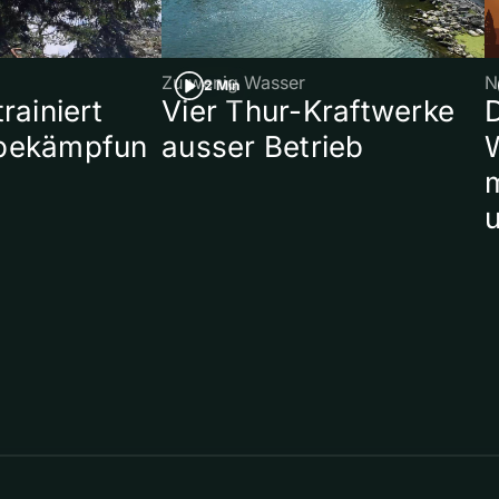
Zu wenig Wasser
N
2 Min
rainiert
Vier Thur-Kraftwerke
bekämpfun
ausser Betrieb
W