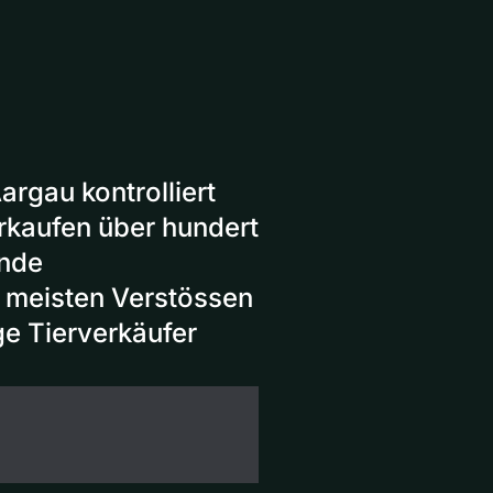
rgau kontrolliert
rkaufen über hundert
ende
 meisten Verstössen
e Tierverkäufer