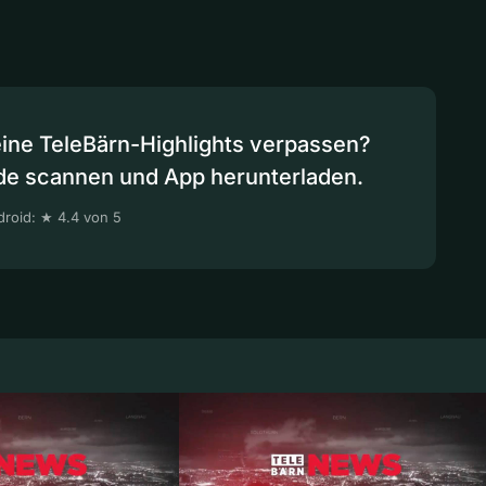
eine TeleBärn-Highlights verpassen?
de scannen und App herunterladen.
roid: ★ 4.4 von 5