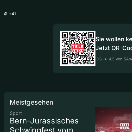
©
+41
Sie wollen k
Jetzt QR-Co
iOS: ★ 4.5 von 5
And
Meistgesehen
Sport
Bern-Jurassisches
Schwingfest vom