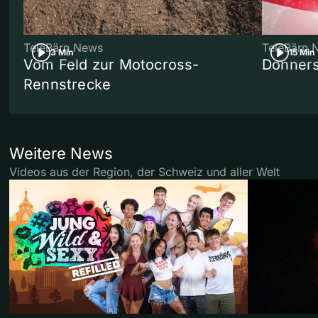
TeleBärn News
TeleBärn 
3 Min
15 Min
Vom Feld zur Motocross-
Donners
Rennstrecke
Weitere News
Videos aus der Region, der Schweiz und aller Welt