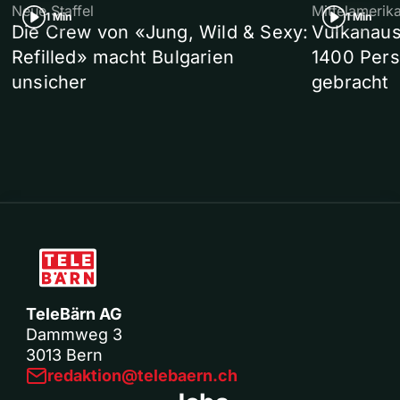
Neue Staffel
Mittelamerik
1 Min
1 Min
Die Crew von «Jung, Wild & Sexy:
Vulkanaus
Refilled» macht Bulgarien
1400 Pers
unsicher
gebracht
TeleBärn AG
Dammweg 3
3013 Bern
redaktion@telebaern.ch