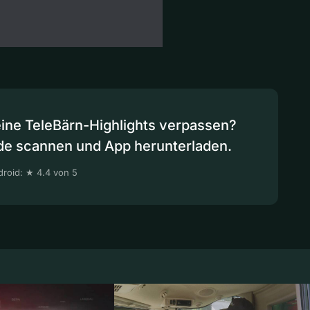
eine TeleBärn-Highlights verpassen?
de scannen und App herunterladen.
roid: ★ 4.4 von 5