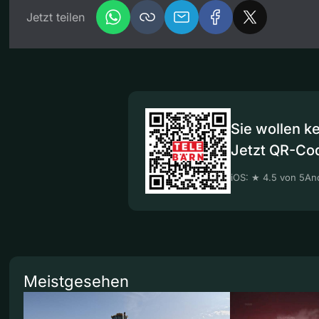
Jetzt teilen
Sie wollen k
Jetzt QR-Co
iOS: ★ 4.5 von 5
And
Meistgesehen