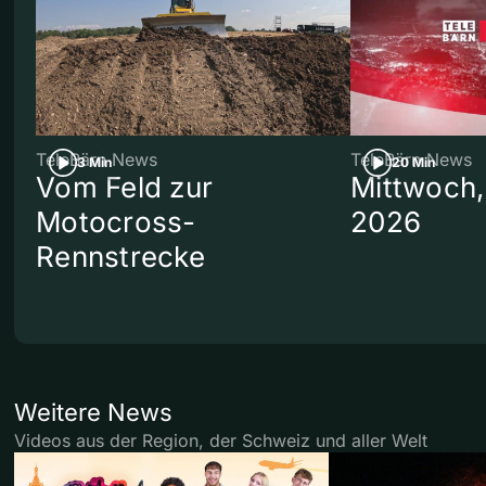
TeleBärn News
TeleBärn News
3 Min
20 Min
Vom Feld zur
Mittwoch,
Motocross-
2026
Rennstrecke
Weitere News
Videos aus der Region, der Schweiz und aller Welt