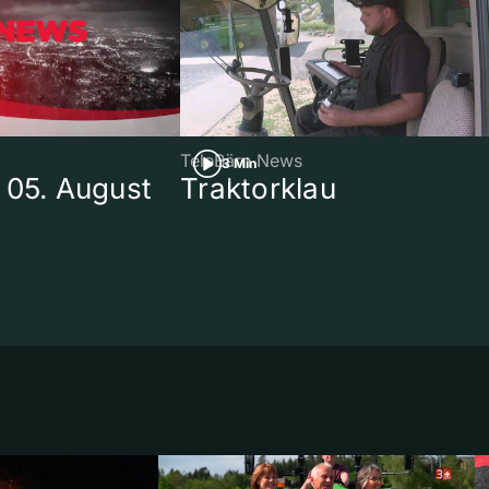
TeleBärn News
3 Min
 05. August
Traktorklau