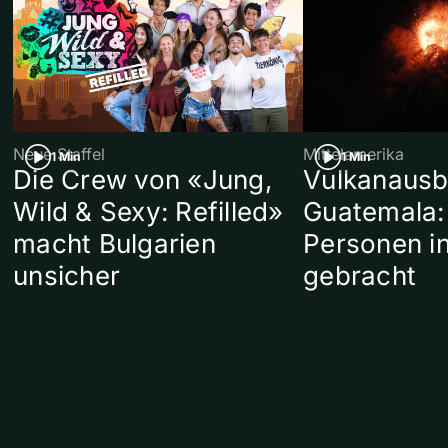
Neue Staffel
Mittelamerika
1 Min
1 Min
Die Crew von «Jung,
Vulkanausb
Wild & Sexy: Refilled»
Guatemala:
macht Bulgarien
Personen in
unsicher
gebracht