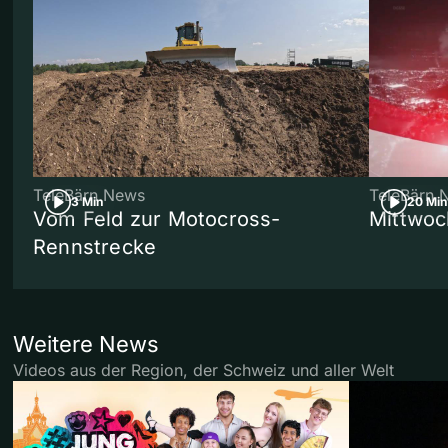
TeleBärn News
TeleBärn 
3 Min
20 Min
Vom Feld zur Motocross-
Mittwoc
Rennstrecke
Weitere News
Videos aus der Region, der Schweiz und aller Welt