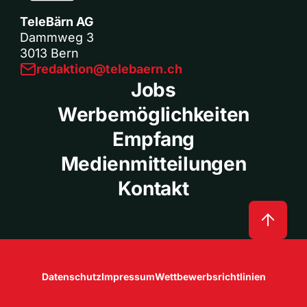
TeleBärn AG
Dammweg 3
3013 Bern
redaktion@telebaern.ch
Jobs
Werbemöglichkeiten
Empfang
Medienmitteilungen
Kontakt
Datenschutz
Impressum
Wettbewerbsrichtlinien