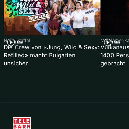
Neue Staffel
Mittelamerik
1 Min
1 Min
Die Crew von «Jung, Wild & Sexy:
Vulkanaus
Refilled» macht Bulgarien
1400 Pers
unsicher
gebracht