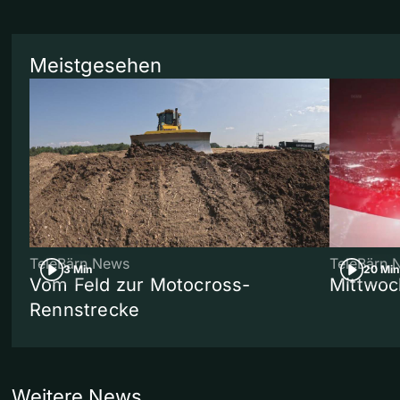
Meistgesehen
TeleBärn News
TeleBärn 
3 Min
20 Min
Vom Feld zur Motocross-
Mittwoc
Rennstrecke
Weitere News