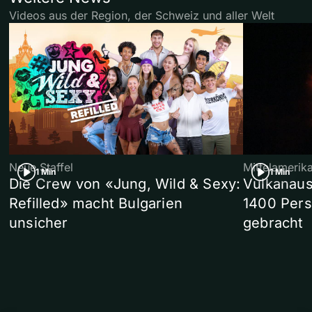
Videos aus der Region, der Schweiz und aller Welt
Neue Staffel
Mittelamerik
1 Min
1 Min
Die Crew von «Jung, Wild & Sexy:
Vulkanaus
Refilled» macht Bulgarien
1400 Pers
unsicher
gebracht