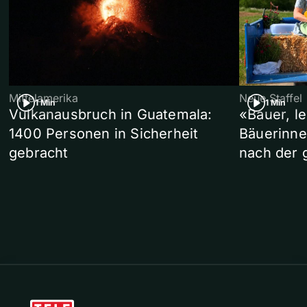
Mittelamerika
Neue Staffel
1 Min
1 Min
Vulkanausbruch in Guatemala:
«Bauer, l
1400 Personen in Sicherheit
Bäuerinne
gebracht
nach der 