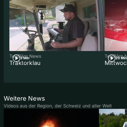
TeleBärn News
TeleBärn 
3 Min
20 Min
Traktorklau
Mittwoc
Weitere News
Videos aus der Region, der Schweiz und aller Welt