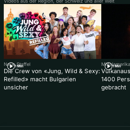
Videos aus der Region, der Schweiz und aller Welt
Neue Staffel
Mittelamerik
1 Min
1 Min
Die Crew von «Jung, Wild & Sexy:
Vulkanaus
Refilled» macht Bulgarien
1400 Pers
unsicher
gebracht