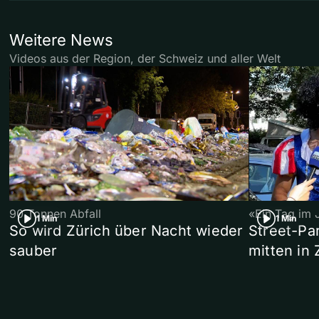
Weitere News
Videos aus der Region, der Schweiz und aller Welt
90 Tonnen Abfall
«Ein Tag im 
1 Min
1 Min
So wird Zürich über Nacht wieder
Street-P
sauber
mitten in 