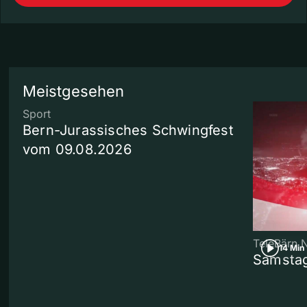
Meistgesehen
Sport
Bern-Jurassisches Schwingfest
vom 09.08.2026
TeleBärn 
14 Min
Samstag