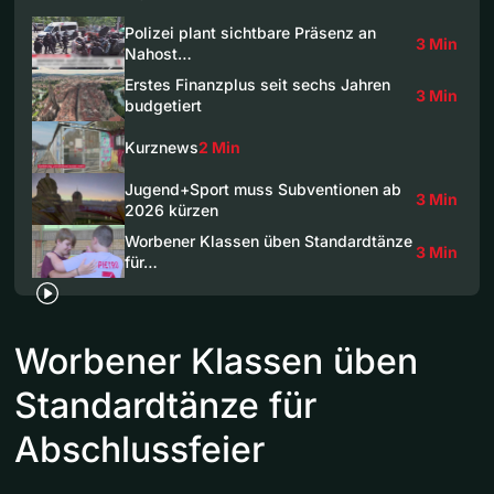
Polizei plant sichtbare Präsenz an
3 Min
Nahost…
Erstes Finanzplus seit sechs Jahren
3 Min
budgetiert
Kurznews
2 Min
Jugend+Sport muss Subventionen ab
3 Min
2026 kürzen
Worbener Klassen üben Standardtänze
3 Min
für…
Worbener Klassen üben
Standardtänze für
Abschlussfeier