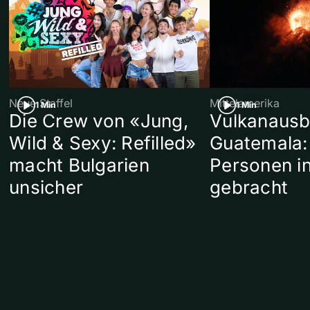
Neue Staffel
Mittelamerika
1 Min
1 Min
Die Crew von «Jung,
Vulkanausb
Wild & Sexy: Refilled»
Guatemala:
macht Bulgarien
Personen in
unsicher
gebracht