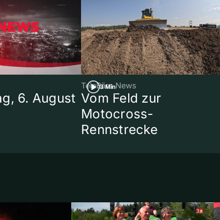
TeleBärn News
3 Min
g, 6. August
Vom Feld zur
Motocross-
Rennstrecke