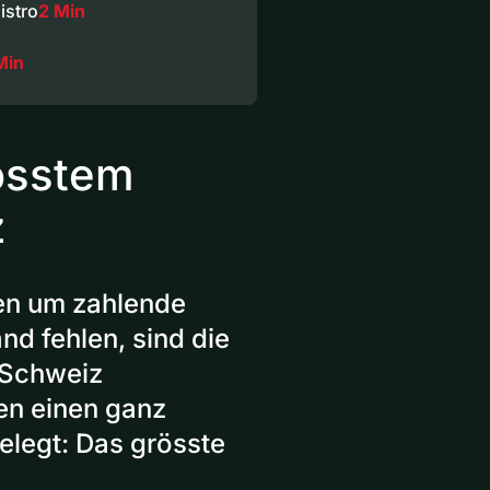
istro
2 Min
Min
rösstem
z
en um zahlende
nd fehlen, sind die
 Schweiz
en einen ganz
legt: Das grösste