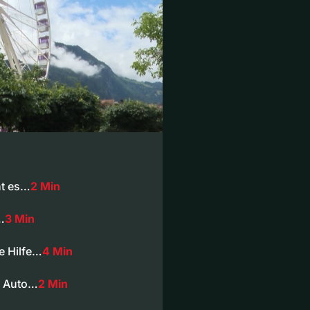
ht es…
2 Min
…
3 Min
e Hilfe…
4 Min
m Auto…
2 Min