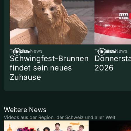
TeleBärn News
TeleBärn News
2 Min
15 Min
Schwingfest-Brunnen
Donnersta
findet sein neues
2026
Zuhause
Weitere News
Videos aus der Region, der Schweiz und aller Welt