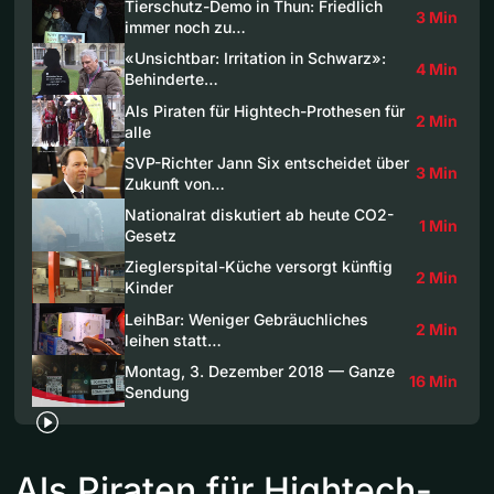
Tierschutz-Demo in Thun: Friedlich
3 Min
immer noch zu…
«Unsichtbar: Irritation in Schwarz»:
4 Min
Behinderte…
Als Piraten für Hightech-Prothesen für
2 Min
alle
SVP-Richter Jann Six entscheidet über
3 Min
Zukunft von…
Nationalrat diskutiert ab heute CO2-
1 Min
Gesetz
Zieglerspital-Küche versorgt künftig
2 Min
Kinder
LeihBar: Weniger Gebräuchliches
2 Min
leihen statt…
Montag, 3. Dezember 2018 — Ganze
16 Min
Sendung
Als Piraten für Hightech-