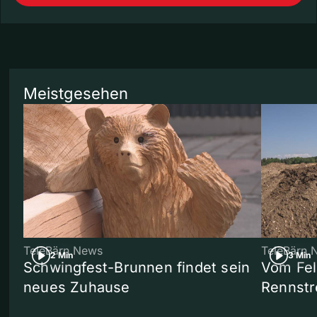
Meistgesehen
TeleBärn News
TeleBärn 
2 Min
3 Min
Schwingfest-Brunnen findet sein
Vom Fel
neues Zuhause
Rennstr