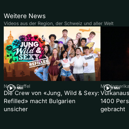
Weitere News
Videos aus der Region, der Schweiz und aller Welt
Neue Staffel
Mittelamerik
1 Min
1 Min
Die Crew von «Jung, Wild & Sexy:
Vulkanaus
Refilled» macht Bulgarien
1400 Pers
unsicher
gebracht