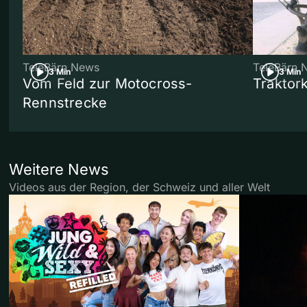
TeleBärn News
TeleBärn 
3 Min
3 Min
Vom Feld zur Motocross-
Traktor
Rennstrecke
Weitere News
Videos aus der Region, der Schweiz und aller Welt