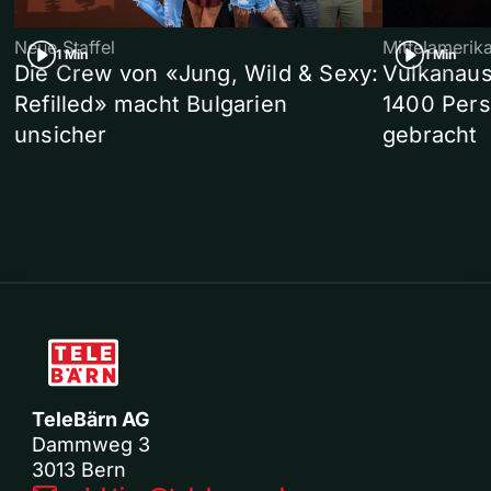
Neue Staffel
Mittelamerik
1 Min
1 Min
Die Crew von «Jung, Wild & Sexy:
Vulkanaus
Refilled» macht Bulgarien
1400 Pers
unsicher
gebracht
TeleBärn AG
Dammweg 3
3013 Bern